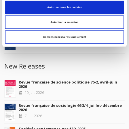
Autoriser tous les cookies
Future Releases
Autoriser la sélection
La France et l'Union européenne
Cookies nécessaires uniquement
4 sept. 2026
New Releases
Revue française de science politique 76-2, avril-juin
2026
10 juil. 2026
Revue française de sociologie 66 3/4, juillet-décembre
2026
7 juil. 2026
Sociétés contemporaines 139, 2025