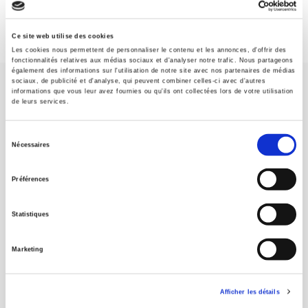
Ce site web utilise des cookies
Les cookies nous permettent de personnaliser le contenu et les annonces, d'offrir des
fonctionnalités relatives aux médias sociaux et d'analyser notre trafic. Nous partageons
également des informations sur l'utilisation de notre site avec nos partenaires de médias
sociaux, de publicité et d'analyse, qui peuvent combiner celles-ci avec d'autres
informations que vous leur avez fournies ou qu'ils ont collectées lors de votre utilisation
de leurs services.
Sélection
Nécessaires
SCIENCES PO UNIVERSITY PRESS has a threefold role: to publish
du
original research, to edit reference works for student use, and to
consentement
help public and political debate.
continue
Préférences
Statistiques
CONTACTS
FOREIGN RIGHTS
Marketing
FOR BOOKSHOPS
CONDITIONS OF SALE
Afficher les détails
MY ACCOUNT