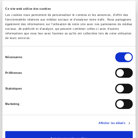
Ce site web utilise des cookies
Les cookies nous permettent de personnaliser le contenu et les annonces, d'offrir des
fonctionnalités relatives aux médias sociaux et d'analyser notre trafic. Nous partageons
également des informations sur l'utilisation de notre site avec nos partenaires de médias
sociaux, de publicité et d'analyse, qui peuvent combiner celles-ci avec d'autres
informations que vous leur avez fournies ou qu'ils ont collectées lors de votre utilisation
de leurs services.
SCIENCES PO UNIVERSITY PRESS has a threefold role: to publish
Sélection
original research, to edit reference works for student use, and to
Nécessaires
du
help public and political debate.
continue
consentement
Préférences
CONTACTS
Statistiques
FOREIGN RIGHTS
FOR BOOKSHOPS
Marketing
CONDITIONS OF SALE
MY ACCOUNT
Afficher les détails