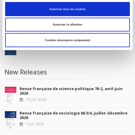
MY ACCOUNT
Autoriser tous les cookies
Future Releases
Autoriser la sélection
La France et l'Union européenne
Cookies nécessaires uniquement
4 sept. 2026
New Releases
Revue française de science politique 76-2, avril-juin
2026
10 juil. 2026
Revue française de sociologie 66 3/4, juillet-décembre
2026
7 juil. 2026