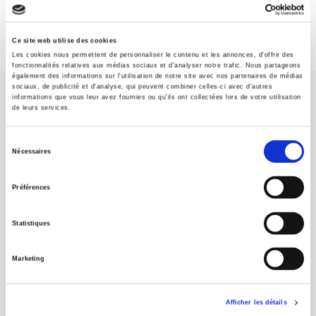
Ce site web utilise des cookies
Les cookies nous permettent de personnaliser le contenu et les annonces, d'offrir des
fonctionnalités relatives aux médias sociaux et d'analyser notre trafic. Nous partageons
également des informations sur l'utilisation de notre site avec nos partenaires de médias
sociaux, de publicité et d'analyse, qui peuvent combiner celles-ci avec d'autres
informations que vous leur avez fournies ou qu'ils ont collectées lors de votre utilisation
de leurs services.
Sélection
Nécessaires
SCIENCES PO UNIVERSITY PRESS has a threefold role: to publish
du
original research, to edit reference works for student use, and to
consentement
help public and political debate.
continue
Préférences
Statistiques
CONTACTS
FOREIGN RIGHTS
Marketing
FOR BOOKSHOPS
CONDITIONS OF SALE
Afficher les détails