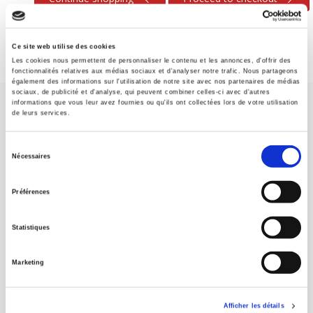
Ce site web utilise des cookies
Les cookies nous permettent de personnaliser le contenu et les annonces, d'offrir des
fonctionnalités relatives aux médias sociaux et d'analyser notre trafic. Nous partageons
également des informations sur l'utilisation de notre site avec nos partenaires de médias
sociaux, de publicité et d'analyse, qui peuvent combiner celles-ci avec d'autres
informations que vous leur avez fournies ou qu'ils ont collectées lors de votre utilisation
de leurs services.
Sélection
Nécessaires
du
SCIENCES PO UNIVERSITY PRESS has a threefold role: to publish
consentement
original research, to edit reference works for student use, and to
Préférences
help public and political debate.
continue
Statistiques
CONTACTS
Marketing
FOREIGN RIGHTS
FOR BOOKSHOPS
Afficher les détails
CONDITIONS OF SALE