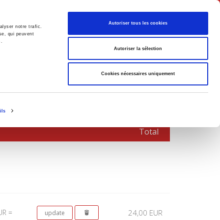
English
Autoriser tous les cookies
lyser notre trafic.
se, qui peuvent
s.
litics
Society
Autoriser la sélection
Cookies nécessaires uniquement
ils
Total
UR =
24,00 EUR