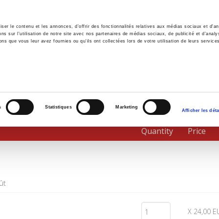
er le contenu et les annonces, d'offrir des fonctionnalités relatives aux médias sociaux et d'ana
 sur l'utilisation de notre site avec nos partenaires de médias sociaux, de publicité et d'analy
ns que vous leur avez fournies ou qu'ils ont collectées lors de votre utilisation de leurs service
e
Environment
History
International
Po
s
Statistiques
Marketing
Afficher les déta
Quantity
Price
ût
X 24,00 E