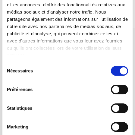
et les annonces, d'offrir des fonctionnalités relatives aux
médias sociaux et d'analyser notre trafic. Nous
partageons également des informations sur l'utilisation de
notre site avec nos partenaires de médias sociaux, de
publicité et d'analyse, qui peuvent combiner celles-ci
avec d'autres informations que vous leur avez fournies
ou qu'ils ont collectées lors de votre utilisation de leurs
services.
Sélection
SCIENCES PO UNIVERSITY PRESS has a threefold role: to publish
Nécessaires
original research, to edit reference works for student use, and to
du
help public and political debate.
continue
consentement
Préférences
CONTACTS
FOREIGN RIGHTS
Statistiques
FOR BOOKSHOPS
CONDITIONS OF SALE
Marketing