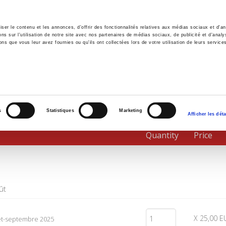
er le contenu et les annonces, d'offrir des fonctionnalités relatives aux médias sociaux et d'ana
 sur l'utilisation de notre site avec nos partenaires de médias sociaux, de publicité et d'analy
ns que vous leur avez fournies ou qu'ils ont collectées lors de votre utilisation de leurs service
e
Environment
History
International
Po
s
Statistiques
Marketing
Afficher les déta
Quantity
Price
ût
X 25,00 E
llet-septembre 2025