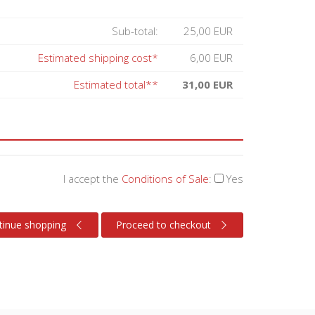
Sub-total:
25,00 EUR
Estimated shipping cost*
6,00 EUR
Estimated total**
31,00 EUR
I accept the
Conditions of Sale
:
Yes
tinue shopping
Proceed to checkout