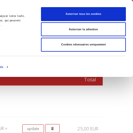
English
Autoriser tous les cookies
lyser notre trafic.
se, qui peuvent
s.
litics
Society
Autoriser la sélection
Cookies nécessaires uniquement
ils
Total
UR =
25,00 EUR