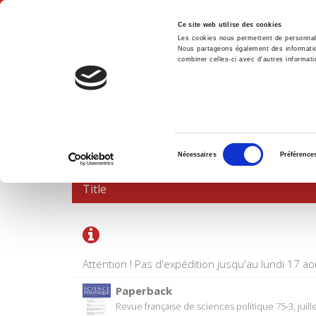
Ce site web utilise des cookies
Les cookies nous permettent de personnalis
Nous partageons également des informations
combiner celles-ci avec d'autres informatio
Hom
SHOPPING CART
Sélection
Nécessaires
Préférence
du
consentement
Title
Attention ! Pas d'expédition jusqu'au lundi 17 ao
Paperback
Revue française de sciences politique 75-3, jui