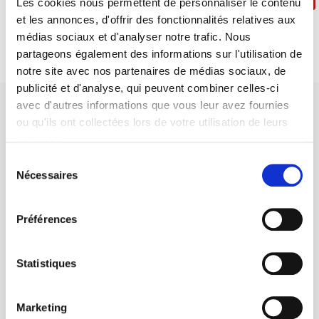
Les cookies nous permettent de personnaliser le contenu
et les annonces, d'offrir des fonctionnalités relatives aux
médias sociaux et d'analyser notre trafic. Nous
partageons également des informations sur l'utilisation de
notre site avec nos partenaires de médias sociaux, de
publicité et d'analyse, qui peuvent combiner celles-ci
avec d'autres informations que vous leur avez fournies
ou qu'ils ont collectées lors de votre utilisation de leurs
services.
Sélection
SCIENCES PO UNIVERSITY PRESS has a threefold role: to publish
Nécessaires
du
original research, to edit reference works for student use, and to
consentement
help public and political debate.
continue
Préférences
CONTACTS
Statistiques
FOREIGN RIGHTS
FOR BOOKSHOPS
Marketing
CONDITIONS OF SALE