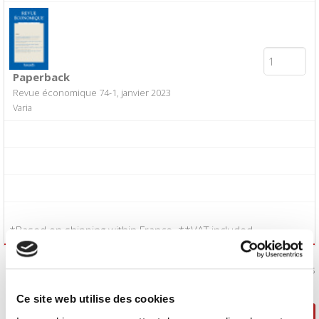
Paperback
Revue économique 74-1, janvier 2023
Varia
*Based on shipping within France. **VAT included.
I accept the
Conditions of Sale
:
Yes
Ce site web utilise des cookies
Continue shopping
Proceed to checkout