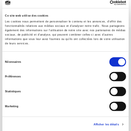
Ce site web utilise des cookies
Les cookies nous permettent de personnaliser le contenu et les annonces, d'offrir des
fonctionnalités relatives aux médias sociaux et d'analyser notre trafic. Nous partageons
également des informations sur l'utilisation de notre site avec nos partenaires de médias
sociaux, de publicité et d'analyse, qui peuvent combiner celles-ci avec d'autres
informations que vous leur avez fournies ou qu'ils ont collectées lors de votre utilisation
de leurs services.
Sélection
Nécessaires
SCIENCES PO UNIVERSITY PRESS has a threefold role: to publish
du
original research, to edit reference works for student use, and to
consentement
help public and political debate.
continue
Préférences
Statistiques
CONTACTS
FOREIGN RIGHTS
Marketing
FOR BOOKSHOPS
CONDITIONS OF SALE
Afficher les détails