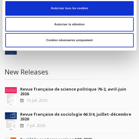
MY ACCOUNT
Autoriser tous les cookies
Future Releases
Autoriser la sélection
La France et l'Union européenne
Cookies nécessaires uniquement
4 sept. 2026
New Releases
Revue française de science politique 76-2, avril-juin
2026
10 juil. 2026
Revue française de sociologie 66 3/4, juillet-décembre
2026
7 juil. 2026