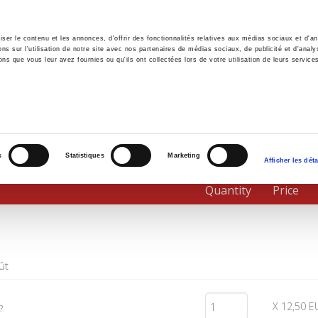
er le contenu et les annonces, d'offrir des fonctionnalités relatives aux médias sociaux et d'ana
 sur l'utilisation de notre site avec nos partenaires de médias sociaux, de publicité et d'analy
ns que vous leur avez fournies ou qu'ils ont collectées lors de votre utilisation de leurs service
e
Environment
History
International
Po
s
Statistiques
Marketing
Afficher les déta
Quantity
Price
ût
X 12,50 E
?