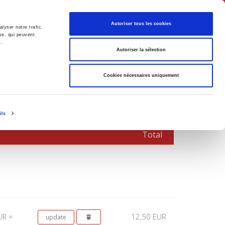
English
Autoriser tous les cookies
lyser notre trafic.
se, qui peuvent
s.
litics
Society
Autoriser la sélection
Cookies nécessaires uniquement
ils
Total
12,50 EUR
UR =