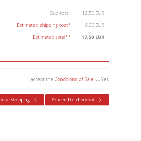
Sub-total:
12,50 EUR
Estimated shipping cost*
5,00 EUR
Estimated total**
17,50 EUR
I accept the
Conditions of Sale
:
Yes
tinue shopping
Proceed to checkout