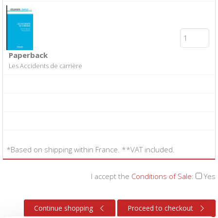
Paperback
Les Accidents de carrière
*Based on shipping within France. **VAT included.
I accept the
Conditions of Sale
:
Yes
Continue shopping
Proceed to checkout