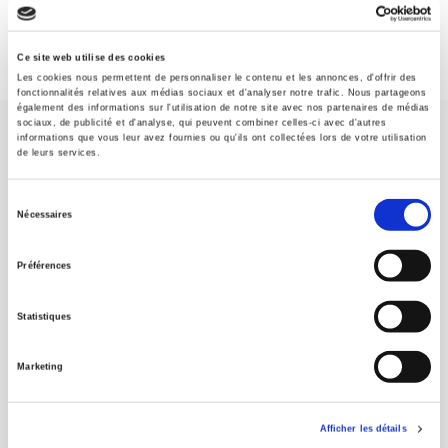
Ce site web utilise des cookies
Les cookies nous permettent de personnaliser le contenu et les annonces, d'offrir des
fonctionnalités relatives aux médias sociaux et d'analyser notre trafic. Nous partageons
également des informations sur l'utilisation de notre site avec nos partenaires de médias
sociaux, de publicité et d'analyse, qui peuvent combiner celles-ci avec d'autres
informations que vous leur avez fournies ou qu'ils ont collectées lors de votre utilisation
de leurs services.
Sélection
Nécessaires
SCIENCES PO UNIVERSITY PRESS has a threefold role: to publish
du
original research, to edit reference works for student use, and to
consentement
help public and political debate.
continue
Préférences
Statistiques
CONTACTS
FOREIGN RIGHTS
Marketing
FOR BOOKSHOPS
CONDITIONS OF SALE
Afficher les détails