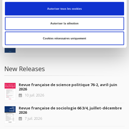
MY ACCOUNT
Autoriser tous les cookies
Future Releases
Autoriser la sélection
La France et l'Union européenne
Cookies nécessaires uniquement
4 sept. 2026
New Releases
Revue française de science politique 76-2, avril-juin
2026
10 juil. 2026
Revue française de sociologie 66 3/4, juillet-décembre
2026
7 juil. 2026