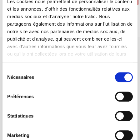
Les cookies nous permettent de personnaliser le contenu
et les annonces, d'offrir des fonctionnalités relatives aux
médias sociaux et d'analyser notre trafic. Nous
partageons également des informations sur l'utilisation de
notre site avec nos partenaires de médias sociaux, de
publicité et d'analyse, qui peuvent combiner celles-ci
avec d'autres informations que vous leur avez fournies
ou qu'ils ont collectées lors de votre utilisation de leurs
services.
Sélection
SCIENCES PO UNIVERSITY PRESS has a threefold role: to publish
Nécessaires
du
original research, to edit reference works for student use, and to
consentement
help public and political debate.
continue
Préférences
CONTACTS
Statistiques
FOREIGN RIGHTS
FOR BOOKSHOPS
Marketing
CONDITIONS OF SALE