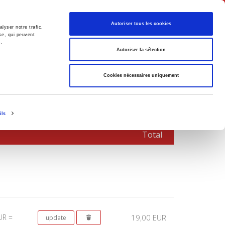
English
Autoriser tous les cookies
lyser notre trafic.
se, qui peuvent
s.
litics
Society
Autoriser la sélection
Cookies nécessaires uniquement
ils
Total
UR =
19,00 EUR