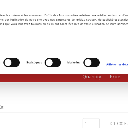
er le contenu et les annonces, d'offrir des fonctionnalités relatives aux médias sociaux et d'ana
 sur l'utilisation de notre site avec nos partenaires de médias sociaux, de publicité et d'analy
ns que vous leur avez fournies ou qu'ils ont collectées lors de votre utilisation de leurs service
e
Environment
History
International
Po
s
Statistiques
Marketing
Afficher les déta
Quantity
Price
ût
X 19,00 E