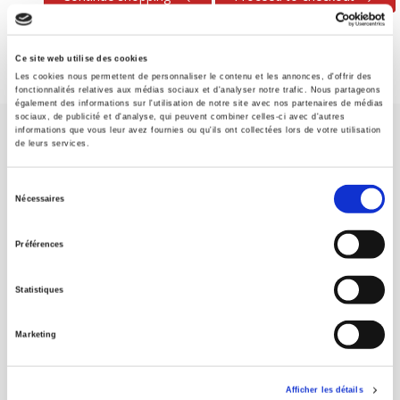
Ce site web utilise des cookies
Les cookies nous permettent de personnaliser le contenu et les annonces, d'offrir des
fonctionnalités relatives aux médias sociaux et d'analyser notre trafic. Nous partageons
également des informations sur l'utilisation de notre site avec nos partenaires de médias
sociaux, de publicité et d'analyse, qui peuvent combiner celles-ci avec d'autres
informations que vous leur avez fournies ou qu'ils ont collectées lors de votre utilisation
de leurs services.
Sélection
Nécessaires
du
SCIENCES PO UNIVERSITY PRESS has a threefold role: to publish
consentement
original research, to edit reference works for student use, and to
Préférences
help public and political debate.
continue
Statistiques
CONTACTS
Marketing
FOREIGN RIGHTS
FOR BOOKSHOPS
Afficher les détails
CONDITIONS OF SALE