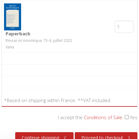
Paperback
Revue économique 73-4, juillet 2022
Varia
*Based on shipping within France. **VAT included.
I accept the
Conditions of Sale
:
Yes
Continue shopping
Proceed to checkout