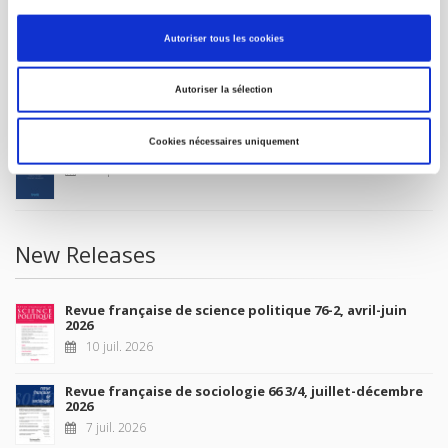
MY ACCOUNT
Autoriser tous les cookies
Future Releases
Autoriser la sélection
Cookies nécessaires uniquement
La France et l'Union européenne
4 sept. 2026
New Releases
Revue française de science politique 76-2, avril-juin
2026
10 juil. 2026
Revue française de sociologie 66 3/4, juillet-décembre
2026
7 juil. 2026