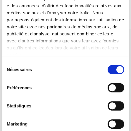
et les annonces, d'offrir des fonctionnalités relatives aux
médias sociaux et d'analyser notre trafic. Nous
partageons également des informations sur l'utilisation de
notre site avec nos partenaires de médias sociaux, de
publicité et d'analyse, qui peuvent combiner celles-ci
avec d'autres informations que vous leur avez fournies
ou qu'ils ont collectées lors de votre utilisation de leurs
services.
Sélection
SCIENCES PO UNIVERSITY PRESS has a threefold role: to publish
Nécessaires
du
original research, to edit reference works for student use, and to
help public and political debate.
continue
consentement
Préférences
CONTACTS
Statistiques
FOREIGN RIGHTS
FOR BOOKSHOPS
Marketing
CONDITIONS OF SALE