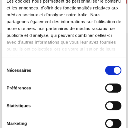
Les cookies nous permettent de personnaliser le contenu
et les annonces, d'offrir des fonctionnalités relatives aux
médias sociaux et d'analyser notre trafic. Nous
partageons également des informations sur l'utilisation de
notre site avec nos partenaires de médias sociaux, de
publicité et d'analyse, qui peuvent combiner celles-ci
avec d'autres informations que vous leur avez fournies
ou qu'ils ont collectées lors de votre utilisation de leurs
services.
Sélection
SCIENCES PO UNIVERSITY PRESS has a threefold role: to publish
Nécessaires
du
original research, to edit reference works for student use, and to
consentement
help public and political debate.
continue
Préférences
CONTACTS
Statistiques
FOREIGN RIGHTS
FOR BOOKSHOPS
Marketing
CONDITIONS OF SALE