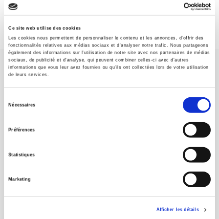
Ce site web utilise des cookies
Les cookies nous permettent de personnaliser le contenu et les annonces, d'offrir des
fonctionnalités relatives aux médias sociaux et d'analyser notre trafic. Nous partageons
également des informations sur l'utilisation de notre site avec nos partenaires de médias
sociaux, de publicité et d'analyse, qui peuvent combiner celles-ci avec d'autres
informations que vous leur avez fournies ou qu'ils ont collectées lors de votre utilisation
de leurs services.
Sélection
Nécessaires
SCIENCES PO UNIVERSITY PRESS has a threefold role: to publish
du
original research, to edit reference works for student use, and to
consentement
help public and political debate.
continue
Préférences
Statistiques
CONTACTS
FOREIGN RIGHTS
Marketing
FOR BOOKSHOPS
CONDITIONS OF SALE
Afficher les détails