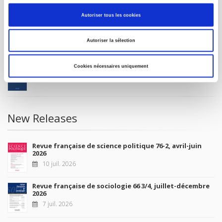
MY ACCOUNT
Autoriser tous les cookies
Future Releases
Autoriser la sélection
La France et l'Union européenne
Cookies nécessaires uniquement
4 sept. 2026
New Releases
Revue française de science politique 76-2, avril-juin
2026
10 juil. 2026
Revue française de sociologie 66 3/4, juillet-décembre
2026
7 juil. 2026