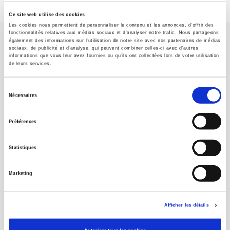
Ce site web utilise des cookies
Les cookies nous permettent de personnaliser le contenu et les annonces, d'offrir des
fonctionnalités relatives aux médias sociaux et d'analyser notre trafic. Nous partageons
également des informations sur l'utilisation de notre site avec nos partenaires de médias
sociaux, de publicité et d'analyse, qui peuvent combiner celles-ci avec d'autres
informations que vous leur avez fournies ou qu'ils ont collectées lors de votre utilisation
de leurs services.
SCIENCES PO UNIVERSITY PRESS has a threefold role: to publish
Sélection
original research, to edit reference works for student use, and to
Nécessaires
du
help public and political debate.
continue
consentement
Préférences
CONTACTS
Statistiques
FOREIGN RIGHTS
FOR BOOKSHOPS
Marketing
CONDITIONS OF SALE
MY ACCOUNT
Afficher les détails