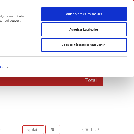
English
Autoriser tous les cookies
lyser notre trafic.
se, qui peuvent
s.
litics
Society
Autoriser la sélection
Cookies nécessaires uniquement
ils
Total
R =
7,00 EUR