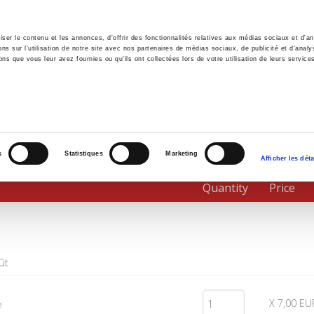
er le contenu et les annonces, d'offrir des fonctionnalités relatives aux médias sociaux et d'ana
 sur l'utilisation de notre site avec nos partenaires de médias sociaux, de publicité et d'analy
ns que vous leur avez fournies ou qu'ils ont collectées lors de votre utilisation de leurs service
e
Environment
History
International
Po
s
Statistiques
Marketing
Afficher les déta
Quantity
Price
ût
X 7,00 EU
e