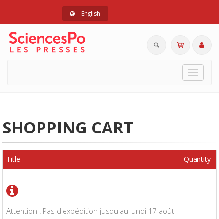
English
Toggle
navigat
SHOPPING CART
Title
Quantity
Attention ! Pas d'expédition jusqu'au lundi 17 août