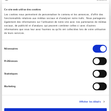
Ce site web utilise des cookies
Les cookies nous permettent de personnaliser le contenu et les annonces, d'offrir des
fonctionnalités relatives aux médias sociaux et d'analyser notre trafic. Nous partageons
également des informations sur l'utilisation de notre site avec nos partenaires de médias
sociaux, de publicité et d'analyse, qui peuvent combiner celles-ci avec d'autres
informations que vous leur avez fournies ou qu'ils ont collectées lors de votre utilisation
de leurs services.
Sélection
SCIENCES PO UNIVERSITY PRESS has a threefold role: to publish
Nécessaires
original research, to edit reference works for student use, and to
du
help public and political debate.
continue
consentement
Préférences
CONTACTS
Statistiques
FOREIGN RIGHTS
Marketing
FOR BOOKSHOPS
CONDITIONS OF SALE
Afficher les détails
MY ACCOUNT