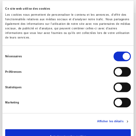
Ce site web utilise des cookies
Les cookies nous permettent de personnaliser le contenu et les annonces, d'offrir des
fonctionnalités relatives aux médias sociaux et d'analyser notre trafic. Nous partageons
également des informations sur l'utilisation de notre site avec nos partenaires de médias
sociaux, de publicité et d'analyse, qui peuvent combiner celles-ci avec d'autres
informations que vous leur avez fournies ou qu'ils ont collectées lors de votre utilisation
de leurs services.
SCIENCES PO UNIVERSITY PRESS has a threefold role: to publish
Sélection
original research, to edit reference works for student use, and to
Nécessaires
du
help public and political debate.
continue
consentement
Préférences
CONTACTS
Statistiques
FOREIGN RIGHTS
FOR BOOKSHOPS
Marketing
CONDITIONS OF SALE
MY ACCOUNT
Afficher les détails