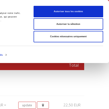
English
Autoriser tous les cookies
lyser notre trafic.
se, qui peuvent
s.
litics
Society
Autoriser la sélection
Cookies nécessaires uniquement
ils
Total
22,50 EUR
UR =