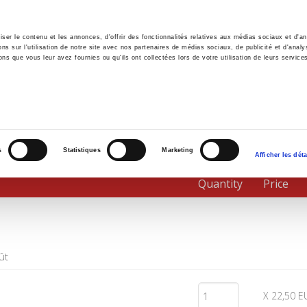
er le contenu et les annonces, d'offrir des fonctionnalités relatives aux médias sociaux et d'ana
 sur l'utilisation de notre site avec nos partenaires de médias sociaux, de publicité et d'analy
ns que vous leur avez fournies ou qu'ils ont collectées lors de votre utilisation de leurs service
e
Environment
History
International
Po
s
Statistiques
Marketing
Afficher les déta
Quantity
Price
ût
X 22,50 E