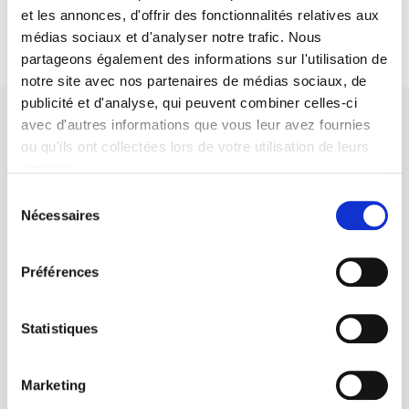
et les annonces, d'offrir des fonctionnalités relatives aux
médias sociaux et d'analyser notre trafic. Nous
partageons également des informations sur l'utilisation de
notre site avec nos partenaires de médias sociaux, de
publicité et d'analyse, qui peuvent combiner celles-ci
avec d'autres informations que vous leur avez fournies
ou qu'ils ont collectées lors de votre utilisation de leurs
services.
Sélection
SCIENCES PO UNIVERSITY PRESS has a threefold role: to publish
Nécessaires
du
original research, to edit reference works for student use, and to
help public and political debate.
continue
consentement
Préférences
CONTACTS
FOREIGN RIGHTS
Statistiques
FOR BOOKSHOPS
CONDITIONS OF SALE
Marketing