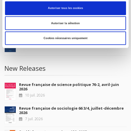
MY ACCOUNT
Autoriser tous les cookies
Future Releases
Autoriser la sélection
La France et l'Union européenne
Cookies nécessaires uniquement
4 sept. 2026
New Releases
Revue française de science politique 76-2, avril-juin
2026
10 juil. 2026
Revue française de sociologie 66 3/4, juillet-décembre
2026
7 juil. 2026