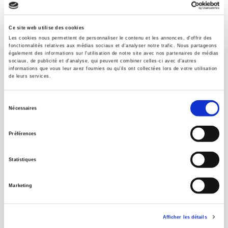
Ce site web utilise des cookies
Les cookies nous permettent de personnaliser le contenu et les annonces, d'offrir des
fonctionnalités relatives aux médias sociaux et d'analyser notre trafic. Nous partageons
également des informations sur l'utilisation de notre site avec nos partenaires de médias
sociaux, de publicité et d'analyse, qui peuvent combiner celles-ci avec d'autres
informations que vous leur avez fournies ou qu'ils ont collectées lors de votre utilisation
de leurs services.
Sélection
Nécessaires
SCIENCES PO UNIVERSITY PRESS has a threefold role: to publish
du
original research, to edit reference works for student use, and to
consentement
help public and political debate.
continue
Préférences
Statistiques
CONTACTS
FOREIGN RIGHTS
Marketing
FOR BOOKSHOPS
CONDITIONS OF SALE
Afficher les détails