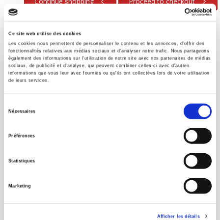
Continue shopping
Proceed to checkout
Ce site web utilise des cookies
Les cookies nous permettent de personnaliser le contenu et les annonces, d'offrir des
fonctionnalités relatives aux médias sociaux et d'analyser notre trafic. Nous partageons
également des informations sur l'utilisation de notre site avec nos partenaires de médias
sociaux, de publicité et d'analyse, qui peuvent combiner celles-ci avec d'autres
informations que vous leur avez fournies ou qu'ils ont collectées lors de votre utilisation
de leurs services.
Sélection
Nécessaires
du
SCIENCES PO UNIVERSITY PRESS has a threefold role: to publish
consentement
original research, to edit reference works for student use, and to
Préférences
help public and political debate.
continue
Statistiques
CONTACTS
Marketing
FOREIGN RIGHTS
FOR BOOKSHOPS
Afficher les détails