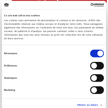
Ce site web utilise des cookies
Les cookies nous permettent de personnaliser le contenu et les annonces, d'offrir des
fonctionnalités relatives aux médias sociaux et d'analyser notre trafic. Nous partageons
également des informations sur l'utilisation de notre site avec nos partenaires de médias
sociaux, de publicité et d'analyse, qui peuvent combiner celles-ci avec d'autres
informations que vous leur avez fournies ou qu'ils ont collectées lors de votre utilisation
de leurs services.
Sélection
Nécessaires
du
SCIENCES PO UNIVERSITY PRESS has a threefold role: to publish
original research, to edit reference works for student use, and to
consentement
Préférences
help public and political debate.
continue
Statistiques
CONTACTS
FOREIGN RIGHTS
Marketing
FOR BOOKSHOPS
CONDITIONS OF SALE
Afficher les détails