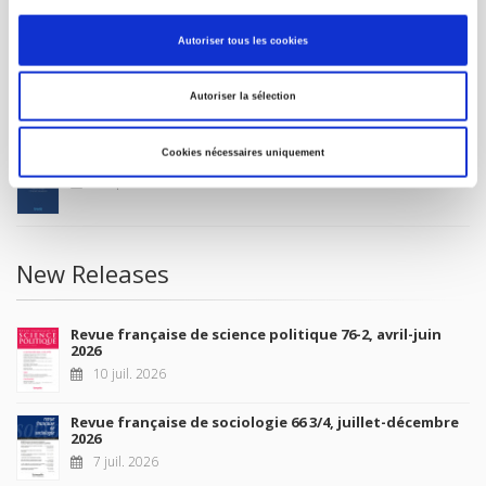
MY ACCOUNT
Autoriser tous les cookies
Future Releases
Autoriser la sélection
Cookies nécessaires uniquement
La France et l'Union européenne
4 sept. 2026
New Releases
Revue française de science politique 76-2, avril-juin
2026
10 juil. 2026
Revue française de sociologie 66 3/4, juillet-décembre
2026
7 juil. 2026