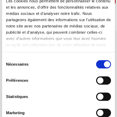
Les cookies nous permettent de personnaliser le contenu
et les annonces, d'offrir des fonctionnalités relatives aux
médias sociaux et d'analyser notre trafic. Nous
partageons également des informations sur l'utilisation de
notre site avec nos partenaires de médias sociaux, de
publicité et d'analyse, qui peuvent combiner celles-ci
avec d'autres informations que vous leur avez fournies
ou qu'ils ont collectées lors de votre utilisation de leurs
services.
Sélection
SCIENCES PO UNIVERSITY PRESS has a threefold role: to publish
Nécessaires
du
original research, to edit reference works for student use, and to
consentement
help public and political debate.
continue
Préférences
CONTACTS
Statistiques
FOREIGN RIGHTS
FOR BOOKSHOPS
Marketing
CONDITIONS OF SALE