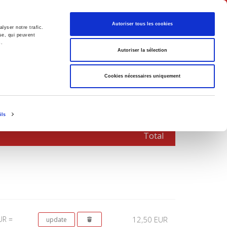
English
Autoriser tous les cookies
lyser notre trafic.
se, qui peuvent
s.
litics
Society
Autoriser la sélection
Cookies nécessaires uniquement
ils
Total
UR =
12,50 EUR