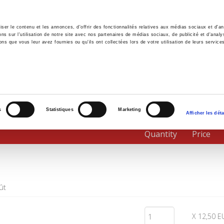
er le contenu et les annonces, d'offrir des fonctionnalités relatives aux médias sociaux et d'ana
 sur l'utilisation de notre site avec nos partenaires de médias sociaux, de publicité et d'analy
ns que vous leur avez fournies ou qu'ils ont collectées lors de votre utilisation de leurs service
e
Environment
History
International
Po
s
Statistiques
Marketing
Afficher les déta
Quantity
Price
ût
X 12,50 E