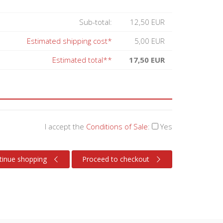
Sub-total:
12,50 EUR
Estimated shipping cost*
5,00 EUR
Estimated total**
17,50 EUR
I accept the
Conditions of Sale
:
Yes
tinue shopping
Proceed to checkout