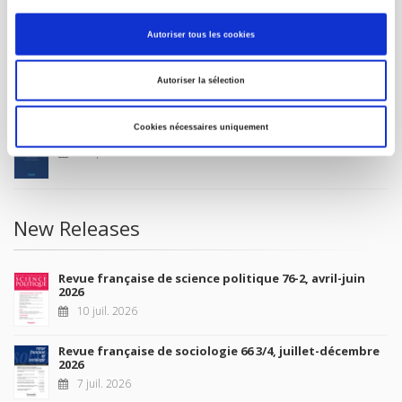
MY ACCOUNT
Autoriser tous les cookies
Future Releases
Autoriser la sélection
Cookies nécessaires uniquement
La France et l'Union européenne
4 sept. 2026
New Releases
Revue française de science politique 76-2, avril-juin
2026
10 juil. 2026
Revue française de sociologie 66 3/4, juillet-décembre
2026
7 juil. 2026