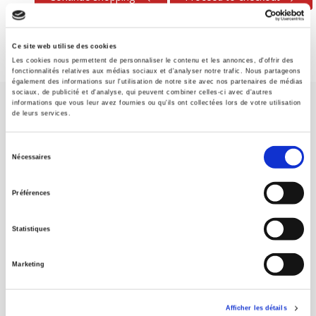
Ce site web utilise des cookies
Les cookies nous permettent de personnaliser le contenu et les annonces, d'offrir des
fonctionnalités relatives aux médias sociaux et d'analyser notre trafic. Nous partageons
également des informations sur l'utilisation de notre site avec nos partenaires de médias
sociaux, de publicité et d'analyse, qui peuvent combiner celles-ci avec d'autres
informations que vous leur avez fournies ou qu'ils ont collectées lors de votre utilisation
de leurs services.
Sélection
Nécessaires
du
SCIENCES PO UNIVERSITY PRESS has a threefold role: to publish
consentement
original research, to edit reference works for student use, and to
Préférences
help public and political debate.
continue
Statistiques
CONTACTS
Marketing
FOREIGN RIGHTS
FOR BOOKSHOPS
Afficher les détails
CONDITIONS OF SALE