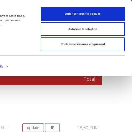
English
Autoriser tous les cookies
lyser notre trafic.
se, qui peuvent
s.
litics
Society
Autoriser la sélection
Cookies nécessaires uniquement
ils
Total
UR =
18,50 EUR