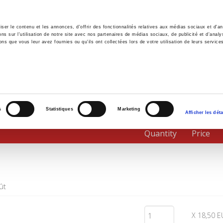
er le contenu et les annonces, d'offrir des fonctionnalités relatives aux médias sociaux et d'ana
 sur l'utilisation de notre site avec nos partenaires de médias sociaux, de publicité et d'analy
ns que vous leur avez fournies ou qu'ils ont collectées lors de votre utilisation de leurs service
e
Environment
History
International
Po
s
Statistiques
Marketing
Afficher les déta
Quantity
Price
ût
X 18,50 E