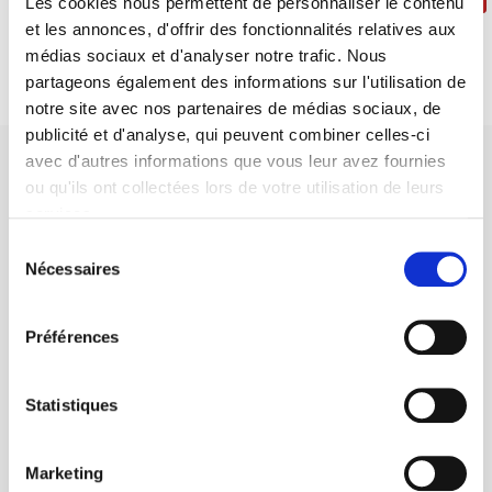
Les cookies nous permettent de personnaliser le contenu
et les annonces, d'offrir des fonctionnalités relatives aux
médias sociaux et d'analyser notre trafic. Nous
partageons également des informations sur l'utilisation de
notre site avec nos partenaires de médias sociaux, de
publicité et d'analyse, qui peuvent combiner celles-ci
avec d'autres informations que vous leur avez fournies
ou qu'ils ont collectées lors de votre utilisation de leurs
services.
Sélection
SCIENCES PO UNIVERSITY PRESS has a threefold role: to publish
Nécessaires
du
original research, to edit reference works for student use, and to
consentement
help public and political debate.
continue
Préférences
CONTACTS
Statistiques
FOREIGN RIGHTS
FOR BOOKSHOPS
Marketing
CONDITIONS OF SALE