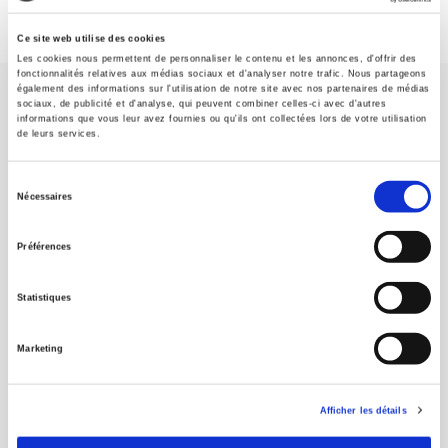
Ce site web utilise des cookies
Les cookies nous permettent de personnaliser le contenu et les annonces, d'offrir des
fonctionnalités relatives aux médias sociaux et d'analyser notre trafic. Nous partageons
également des informations sur l'utilisation de notre site avec nos partenaires de médias
sociaux, de publicité et d'analyse, qui peuvent combiner celles-ci avec d'autres
informations que vous leur avez fournies ou qu'ils ont collectées lors de votre utilisation
de leurs services.
Sélection
SCIENCES PO UNIVERSITY PRESS has a threefold role: to publish
Nécessaires
original research, to edit reference works for student use, and to
du
help public and political debate.
continue
consentement
Préférences
CONTACTS
Statistiques
FOREIGN RIGHTS
Marketing
FOR BOOKSHOPS
CONDITIONS OF SALE
Afficher les détails
MY ACCOUNT