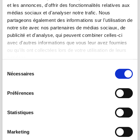
et les annonces, d'offrir des fonctionnalités relatives aux
médias sociaux et d'analyser notre trafic. Nous
partageons également des informations sur l'utilisation de
notre site avec nos partenaires de médias sociaux, de
publicité et d'analyse, qui peuvent combiner celles-ci
avec d'autres informations que vous leur avez fournies
ou qu'ils ont collectées lors de votre utilisation de leurs
services.
Sélection
SCIENCES PO UNIVERSITY PRESS has a threefold role: to publish
Nécessaires
du
original research, to edit reference works for student use, and to
help public and political debate.
continue
consentement
Préférences
CONTACTS
FOREIGN RIGHTS
Statistiques
FOR BOOKSHOPS
CONDITIONS OF SALE
Marketing