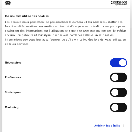
Ce site web utilise des cookies
Les cookies nous permettent de personnaliser le contenu et les annonces, d'offrir des
fonctionnalités relatives aux médias sociaux et d'analyser notre trafic. Nous partageons
également des informations sur l'utilisation de notre site avec nos partenaires de médias
sociaux, de publicité et d'analyse, qui peuvent combiner celles-ci avec d'autres
informations que vous leur avez fournies ou qu'ils ont collectées lors de votre utilisation
de leurs services.
Sélection
Nécessaires
SCIENCES PO UNIVERSITY PRESS has a threefold role: to publish
du
original research, to edit reference works for student use, and to
consentement
help public and political debate.
continue
Préférences
Statistiques
CONTACTS
FOREIGN RIGHTS
Marketing
FOR BOOKSHOPS
CONDITIONS OF SALE
Afficher les détails