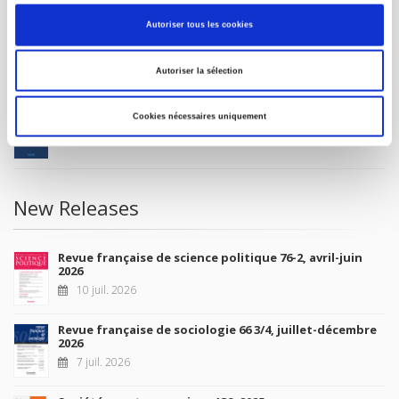
MY ACCOUNT
Autoriser tous les cookies
Future Releases
Autoriser la sélection
La France et l'Union européenne
Cookies nécessaires uniquement
4 sept. 2026
New Releases
Revue française de science politique 76-2, avril-juin
2026
10 juil. 2026
Revue française de sociologie 66 3/4, juillet-décembre
2026
7 juil. 2026