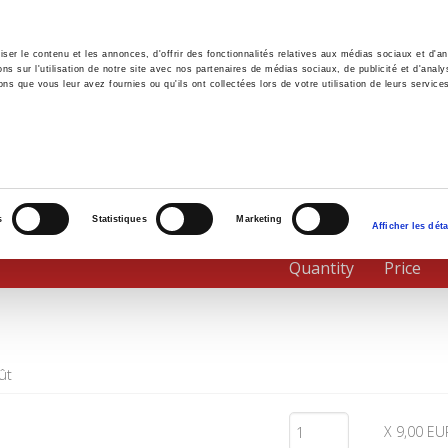
er le contenu et les annonces, d'offrir des fonctionnalités relatives aux médias sociaux et d'ana
 sur l'utilisation de notre site avec nos partenaires de médias sociaux, de publicité et d'analy
ns que vous leur avez fournies ou qu'ils ont collectées lors de votre utilisation de leurs service
e
Environment
History
International
Po
s
Statistiques
Marketing
Afficher les déta
Quantity
Price
ût
X 9,00 EU