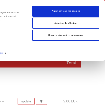
English
Autoriser tous les cookies
lyser notre trafic.
se, qui peuvent
s.
litics
Society
Autoriser la sélection
Cookies nécessaires uniquement
ils
Total
9,00 EUR
R =