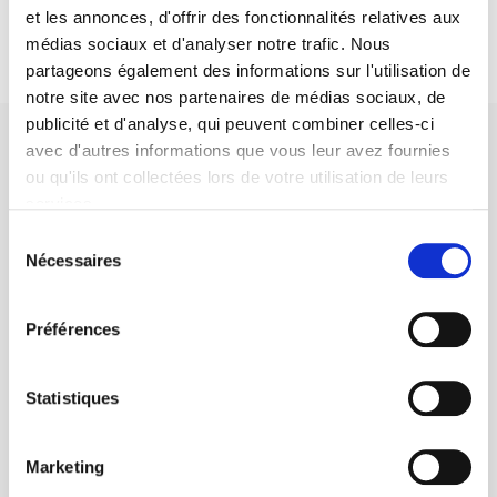
et les annonces, d'offrir des fonctionnalités relatives aux
médias sociaux et d'analyser notre trafic. Nous
partageons également des informations sur l'utilisation de
notre site avec nos partenaires de médias sociaux, de
publicité et d'analyse, qui peuvent combiner celles-ci
avec d'autres informations que vous leur avez fournies
ou qu'ils ont collectées lors de votre utilisation de leurs
services.
Sélection
SCIENCES PO UNIVERSITY PRESS has a threefold role: to publish
Nécessaires
original research, to edit reference works for student use, and to
du
help public and political debate.
continue
consentement
Préférences
CONTACTS
FOREIGN RIGHTS
Statistiques
FOR BOOKSHOPS
CONDITIONS OF SALE
Marketing