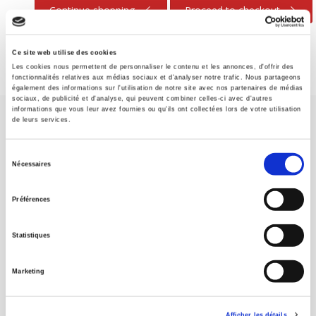
Continue shopping
Proceed to checkout
Ce site web utilise des cookies
Les cookies nous permettent de personnaliser le contenu et les annonces, d'offrir des
fonctionnalités relatives aux médias sociaux et d'analyser notre trafic. Nous partageons
également des informations sur l'utilisation de notre site avec nos partenaires de médias
sociaux, de publicité et d'analyse, qui peuvent combiner celles-ci avec d'autres
informations que vous leur avez fournies ou qu'ils ont collectées lors de votre utilisation
de leurs services.
Sélection
Nécessaires
du
SCIENCES PO UNIVERSITY PRESS has a threefold role: to publish
consentement
original research, to edit reference works for student use, and to
Préférences
help public and political debate.
continue
Statistiques
CONTACTS
Marketing
FOREIGN RIGHTS
FOR BOOKSHOPS
Afficher les détails