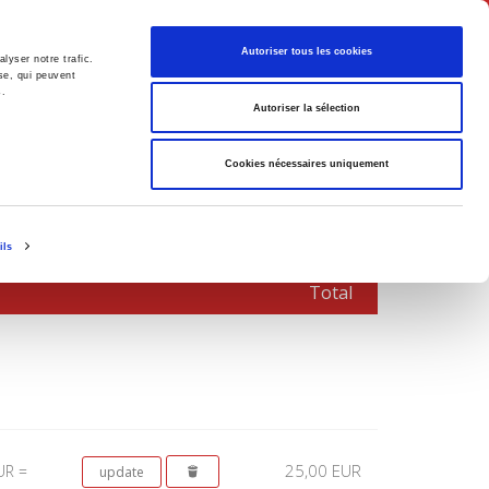
English
Autoriser tous les cookies
lyser notre trafic.
se, qui peuvent
s.
litics
Society
Autoriser la sélection
Cookies nécessaires uniquement
ils
Total
25,00 EUR
UR =