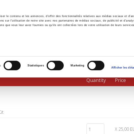
er le contenu et les annonces, d'offrir des fonctionnalités relatives aux médias sociaux et d'ana
 sur l'utilisation de notre site avec nos partenaires de médias sociaux, de publicité et d'analy
ns que vous leur avez fournies ou qu'ils ont collectées lors de votre utilisation de leurs service
e
Environment
History
International
Po
s
Statistiques
Marketing
Afficher les déta
Quantity
Price
ût
X 25,00 E