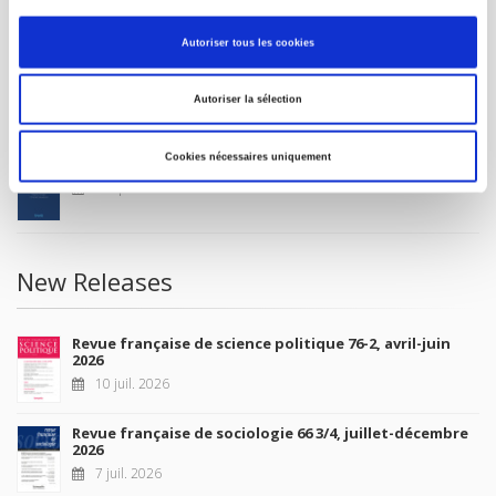
MY ACCOUNT
Autoriser tous les cookies
Future Releases
Autoriser la sélection
Cookies nécessaires uniquement
La France et l'Union européenne
4 sept. 2026
New Releases
Revue française de science politique 76-2, avril-juin
2026
10 juil. 2026
Revue française de sociologie 66 3/4, juillet-décembre
2026
7 juil. 2026