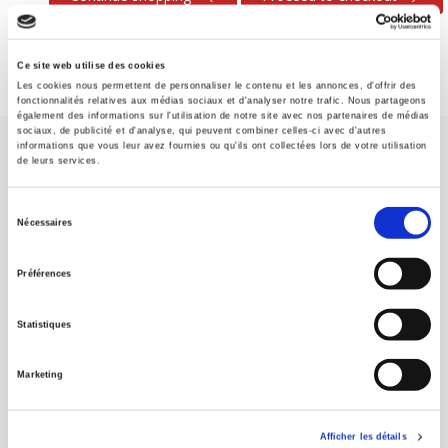
Ce site web utilise des cookies
Les cookies nous permettent de personnaliser le contenu et les annonces, d'offrir des
fonctionnalités relatives aux médias sociaux et d'analyser notre trafic. Nous partageons
également des informations sur l'utilisation de notre site avec nos partenaires de médias
sociaux, de publicité et d'analyse, qui peuvent combiner celles-ci avec d'autres
informations que vous leur avez fournies ou qu'ils ont collectées lors de votre utilisation
de leurs services.
Sélection
Nécessaires
du
SCIENCES PO UNIVERSITY PRESS has a threefold role: to publish
consentement
original research, to edit reference works for student use, and to
Préférences
help public and political debate.
continue
Statistiques
CONTACTS
Marketing
FOREIGN RIGHTS
FOR BOOKSHOPS
Afficher les détails
CONDITIONS OF SALE