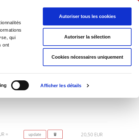
English
Autoriser tous les cookies
ionnalités
litics
Society
formations
Autoriser la sélection
yse, qui
s ont
Cookies nécessaires uniquement
Total
ing
Afficher les détails
UR =
20,50 EUR