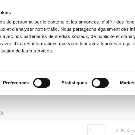
ookies
t de personnaliser le contenu et les annonces, d'offrir des fonct
e
Environment
History
International
Po
ux et d'analyser notre trafic. Nous partageons également des in
site avec nos partenaires de médias sociaux, de publicité et d'anal
 avec d'autres informations que vous leur avez fournies ou qu'il
lisation de leurs services.
Quantity
Price
Préférences
Statistiques
Market
ût
X 20,50 E