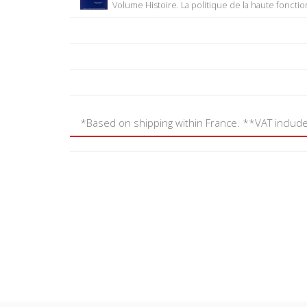
Volume Histoire. La politique de la haute foncti
*Based on shipping within France. **VAT includ