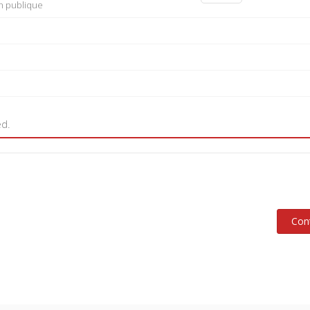
on publique
ed.
Con