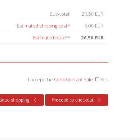
Sub-total:
20,50 EUR
Estimated shipping cost*
6,00 EUR
Estimated total**
26,50 EUR
I accept the
Conditions of Sale
:
Yes
tinue shopping
Proceed to checkout