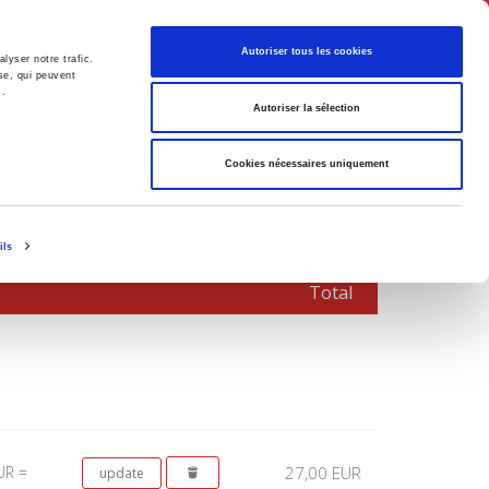
English
Autoriser tous les cookies
lyser notre trafic.
se, qui peuvent
s.
litics
Society
Autoriser la sélection
Cookies nécessaires uniquement
ils
Total
UR =
27,00 EUR