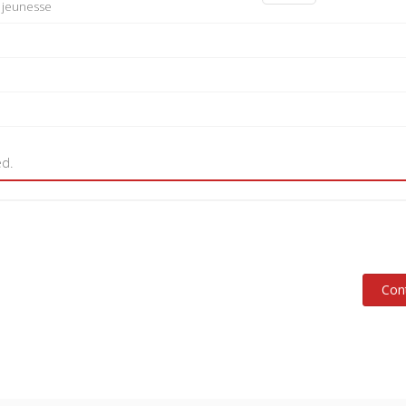
a jeunesse
ed.
Con