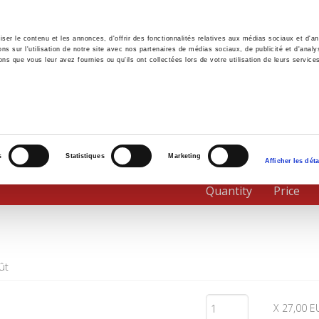
er le contenu et les annonces, d'offrir des fonctionnalités relatives aux médias sociaux et d'ana
 sur l'utilisation de notre site avec nos partenaires de médias sociaux, de publicité et d'analy
ns que vous leur avez fournies ou qu'ils ont collectées lors de votre utilisation de leurs service
e
Environment
History
International
Po
s
Statistiques
Marketing
Afficher les déta
Quantity
Price
ût
X 27,00 E