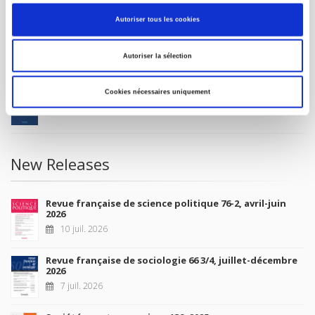
MY ACCOUNT
Autoriser tous les cookies
Future Releases
Autoriser la sélection
La France et l'Union européenne
Cookies nécessaires uniquement
4 sept. 2026
New Releases
Revue française de science politique 76-2, avril-juin
2026
10 juil. 2026
Revue française de sociologie 66 3/4, juillet-décembre
2026
7 juil. 2026