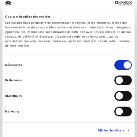
Ce site web utilise des cookies
Les cookies nous permettent de personnaliser le contenu et les annonces, d'offrir des
fonctionnalités relatives aux médias sociaux et d'analyser notre trafic. Nous partageons
également des informations sur l'utilisation de notre site avec nos partenaires de médias
sociaux, de publicité et d'analyse, qui peuvent combiner celles-ci avec d'autres
informations que vous leur avez fournies ou qu'ils ont collectées lors de votre utilisation
de leurs services.
Sélection
Nécessaires
SCIENCES PO UNIVERSITY PRESS has a threefold role: to publish
du
original research, to edit reference works for student use, and to
consentement
help public and political debate.
continue
Préférences
Statistiques
CONTACTS
FOREIGN RIGHTS
Marketing
FOR BOOKSHOPS
CONDITIONS OF SALE
Afficher les détails