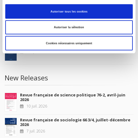
MY ACCOUNT
Autoriser tous les cookies
Future Releases
Autoriser la sélection
Cookies nécessaires uniquement
La France et l'Union européenne
4 sept. 2026
New Releases
Revue française de science politique 76-2, avril-juin
2026
10 juil. 2026
Revue française de sociologie 66 3/4, juillet-décembre
2026
7 juil. 2026