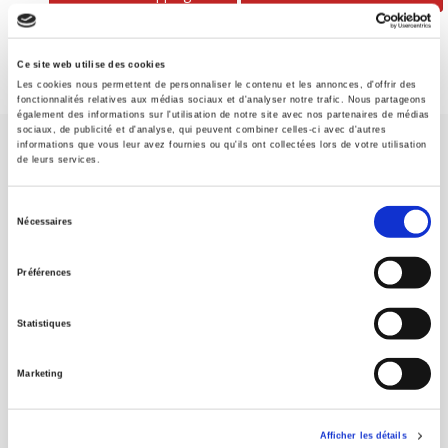
Ce site web utilise des cookies
Les cookies nous permettent de personnaliser le contenu et les annonces, d'offrir des
fonctionnalités relatives aux médias sociaux et d'analyser notre trafic. Nous partageons
également des informations sur l'utilisation de notre site avec nos partenaires de médias
sociaux, de publicité et d'analyse, qui peuvent combiner celles-ci avec d'autres
informations que vous leur avez fournies ou qu'ils ont collectées lors de votre utilisation
de leurs services.
Sélection
Nécessaires
du
SCIENCES PO UNIVERSITY PRESS has a threefold role: to publish
original research, to edit reference works for student use, and to
consentement
Préférences
help public and political debate.
continue
Statistiques
CONTACTS
FOREIGN RIGHTS
Marketing
FOR BOOKSHOPS
CONDITIONS OF SALE
Afficher les détails