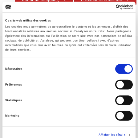
Ce site web utilise des cookies
Les cookies nous permettent de personnaliser le contenu et les annonces, d'offrir des
fonctionnalités relatives aux médias sociaux et d'analyser notre trafic. Nous partageons
également des informations sur l'utilisation de notre site avec nos partenaires de médias
sociaux, de publicité et d'analyse, qui peuvent combiner celles-ci avec d'autres
informations que vous leur avez fournies ou qu'ils ont collectées lors de votre utilisation
de leurs services.
Sélection
Nécessaires
du
SCIENCES PO UNIVERSITY PRESS has a threefold role: to publish
consentement
original research, to edit reference works for student use, and to
Préférences
help public and political debate.
continue
Statistiques
CONTACTS
Marketing
FOREIGN RIGHTS
FOR BOOKSHOPS
Afficher les détails
CONDITIONS OF SALE