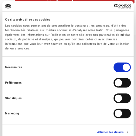
Ce site web utilise des cookies
Les cookies nous permettent de personnaliser le contenu et les annonces, d'offrir des
fonctionnalités relatives aux médias sociaux et d'analyser notre trafic. Nous partageons
également des informations sur l'utilisation de notre site avec nos partenaires de médias
sociaux, de publicité et d'analyse, qui peuvent combiner celles-ci avec d'autres
informations que vous leur avez fournies ou qu'ils ont collectées lors de votre utilisation
de leurs services.
Sélection
Nécessaires
du
SCIENCES PO UNIVERSITY PRESS has a threefold role: to publish
original research, to edit reference works for student use, and to
consentement
Préférences
help public and political debate.
continue
Statistiques
CONTACTS
FOREIGN RIGHTS
Marketing
FOR BOOKSHOPS
CONDITIONS OF SALE
Afficher les détails