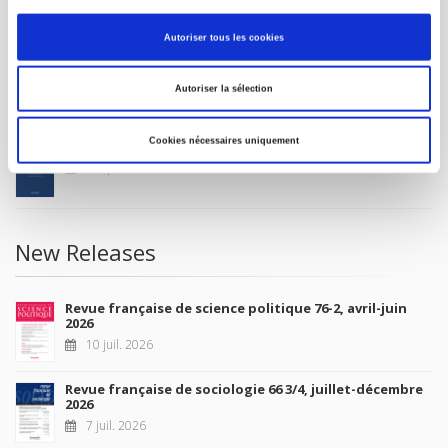
MY ACCOUNT
Autoriser tous les cookies
Future Releases
Autoriser la sélection
Cookies nécessaires uniquement
La France et l'Union européenne
4 sept. 2026
New Releases
Revue française de science politique 76-2, avril-juin
2026
10 juil. 2026
Revue française de sociologie 66 3/4, juillet-décembre
2026
7 juil. 2026