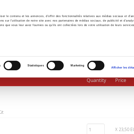
er le contenu et les annonces, d'offrir des fonctionnalités relatives aux médias sociaux et d'ana
 sur l'utilisation de notre site avec nos partenaires de médias sociaux, de publicité et d'analy
ns que vous leur avez fournies ou qu'ils ont collectées lors de votre utilisation de leurs service
e
Environment
History
International
Po
s
Statistiques
Marketing
Afficher les déta
Quantity
Price
ût
X 23,50 E