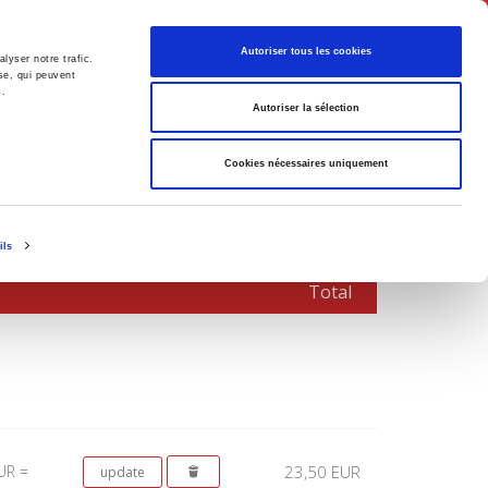
English
Autoriser tous les cookies
lyser notre trafic.
se, qui peuvent
s.
litics
Society
Autoriser la sélection
Cookies nécessaires uniquement
ils
Total
UR =
23,50 EUR