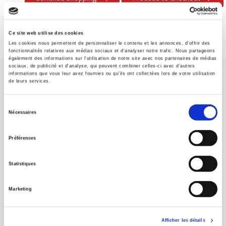
Ce site web utilise des cookies
Les cookies nous permettent de personnaliser le contenu et les annonces, d'offrir des
fonctionnalités relatives aux médias sociaux et d'analyser notre trafic. Nous partageons
également des informations sur l'utilisation de notre site avec nos partenaires de médias
sociaux, de publicité et d'analyse, qui peuvent combiner celles-ci avec d'autres
informations que vous leur avez fournies ou qu'ils ont collectées lors de votre utilisation
de leurs services.
Sélection
Nécessaires
du
SCIENCES PO UNIVERSITY PRESS has a threefold role: to publish
consentement
original research, to edit reference works for student use, and to
Préférences
help public and political debate.
continue
Statistiques
CONTACTS
Marketing
FOREIGN RIGHTS
FOR BOOKSHOPS
Afficher les détails
CONDITIONS OF SALE