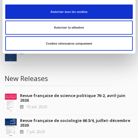
MY ACCOUNT
Autoriser tous les cookies
Future Releases
Autoriser la sélection
Cookies nécessaires uniquement
La France et l'Union européenne
4 sept. 2026
New Releases
Revue française de science politique 76-2, avril-juin
2026
10 juil. 2026
Revue française de sociologie 66 3/4, juillet-décembre
2026
7 juil. 2026