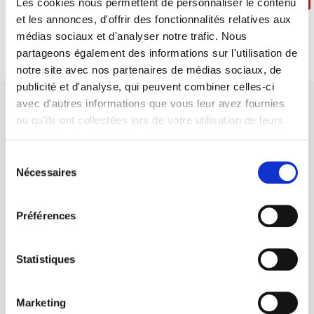
Les cookies nous permettent de personnaliser le contenu
et les annonces, d'offrir des fonctionnalités relatives aux
médias sociaux et d'analyser notre trafic. Nous
partageons également des informations sur l'utilisation de
notre site avec nos partenaires de médias sociaux, de
publicité et d'analyse, qui peuvent combiner celles-ci
avec d'autres informations que vous leur avez fournies
ou qu'ils ont collectées lors de votre utilisation de leurs
services.
Sélection
SCIENCES PO UNIVERSITY PRESS has a threefold role: to publish
Nécessaires
du
original research, to edit reference works for student use, and to
consentement
help public and political debate.
continue
Préférences
CONTACTS
Statistiques
FOREIGN RIGHTS
FOR BOOKSHOPS
Marketing
CONDITIONS OF SALE