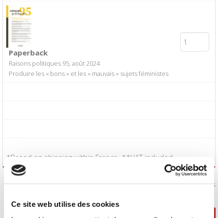
Paperback
Raisons politiques 95, août 2024
Produire les « bons » et les « mauvais » sujets féministes
*Based on shipping within France. **VAT included.
I accept the
Conditions of Sale
:
Yes
Ce site web utilise des cookies
Continue shopping
Proceed to checkout