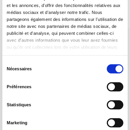
et les annonces, d'offrir des fonctionnalités relatives aux
médias sociaux et d'analyser notre trafic. Nous
partageons également des informations sur l'utilisation de
notre site avec nos partenaires de médias sociaux, de
publicité et d'analyse, qui peuvent combiner celles-ci
avec d'autres informations que vous leur avez fournies
ou qu'ils ont collectées lors de votre utilisation de leurs
services.
Sélection
SCIENCES PO UNIVERSITY PRESS has a threefold role: to publish
Nécessaires
du
original research, to edit reference works for student use, and to
help public and political debate.
continue
consentement
Préférences
CONTACTS
FOREIGN RIGHTS
Statistiques
FOR BOOKSHOPS
CONDITIONS OF SALE
Marketing