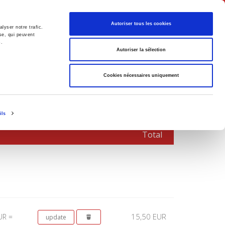
English
Autoriser tous les cookies
lyser notre trafic.
se, qui peuvent
s.
litics
Society
Autoriser la sélection
Cookies nécessaires uniquement
ils
Total
15,50 EUR
UR =