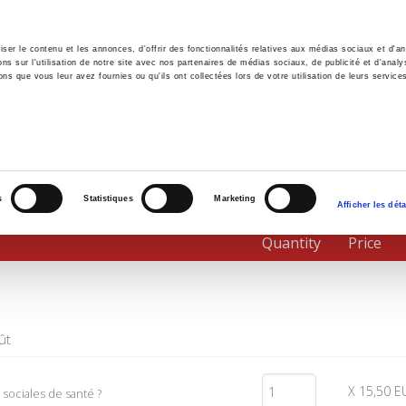
er le contenu et les annonces, d'offrir des fonctionnalités relatives aux médias sociaux et d'ana
 sur l'utilisation de notre site avec nos partenaires de médias sociaux, de publicité et d'analy
ns que vous leur avez fournies ou qu'ils ont collectées lors de votre utilisation de leurs service
e
Environment
History
International
Po
s
Statistiques
Marketing
Afficher les déta
Quantity
Price
ût
X 15,50 E
 sociales de santé ?